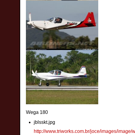
Wega 180
jblsskt.jpg
http://www.triworks.com.br/joce/images/image/w