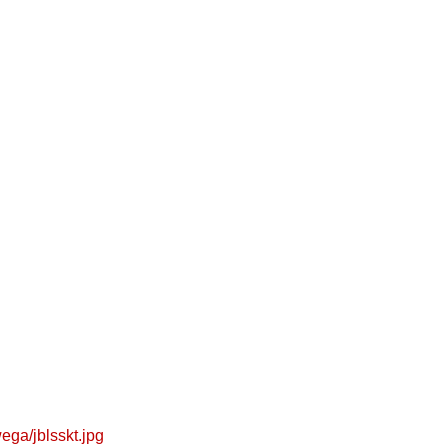
ega/jblsskt.jpg