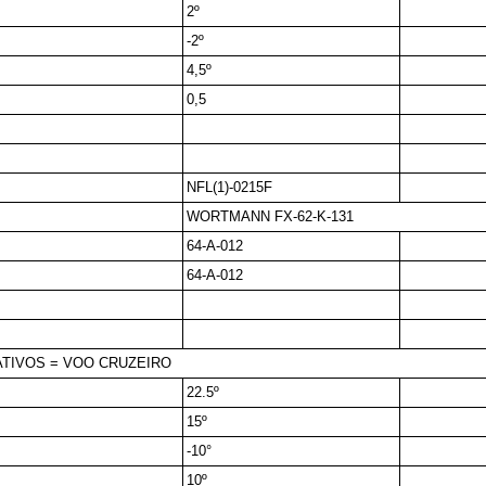
2º
-2º
4,5º
0,5
NFL(1)-0215F
WORTMANN FX-62-K-131
64-A-012
64-A-012
ATIVOS = VOO CRUZEIRO
22.5º
15º
-10°
10º