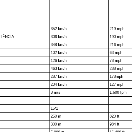
352 km/h
219 mph
OTÊNCIA
306 km/h
190 mph
348 km/h
216 mph
102 km/h
63 mph
126 km/h
78 mph
463 km/h
288 mph
287 km/h
178mph
204 km/h
127 mph
8 m/s
1.600 fpm
15/1
250 m
820 ft.
300 m
984 ft.