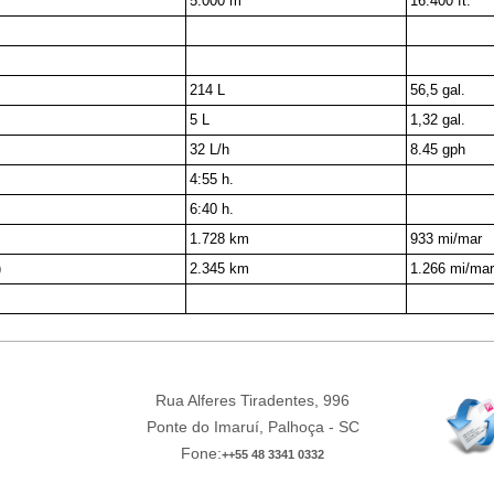
5.000 m
16.400 ft.
214 L
56,5 gal.
5 L
1,32 gal.
32 L/h
8.45 gph
4:55 h.
6:40 h.
1.728 km
933 mi/mar
)
2.345 km
1.266 mi/ma
Rua Alferes Tiradentes, 996
Ponte do Imaruí, Palhoça - SC
Fone:
++55 48 3341 0332