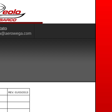
tato
a@aerowega.com
REV. 01/03/2013