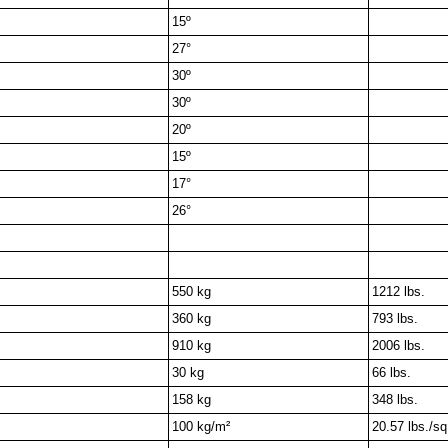
15º
27°
30º
30º
20º
15º
17°
26°
550 kg
1212 lbs.
360 kg
793 lbs.
910 kg
2006 lbs.
30 kg
66 lbs.
158 kg
348 lbs.
100 kg/m²
20.57 lbs./sq.