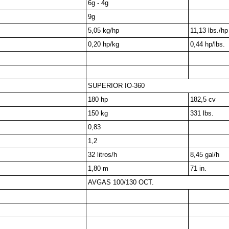
6g - 4g
9g
5,05 kg/hp
11,13 lbs./hp
0,20 hp/kg
0,44 hp/lbs.
SUPERIOR IO-360
180 hp
182,5 cv
150 kg
331 lbs.
0,83
1,2
32 litros/h
8,45 gal/h
1,80 m
71 in.
AVGAS 100/130 OCT.